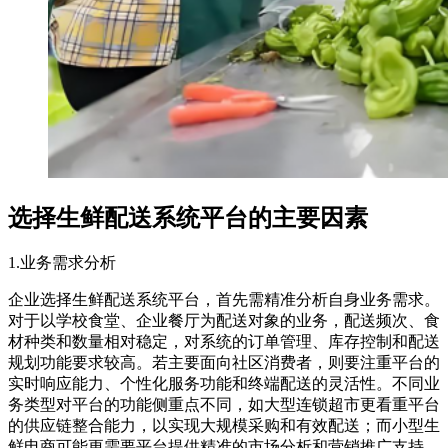
选择生鲜配送系统平台的主要因素
1.业务需求分析
企业选择生鲜配送系统平台，首先需精准分析自身业务需求。
对于以学校食堂、企业餐厅为配送对象的业务，配送频次、食
材种类和数量相对稳定，对系统的订单管理、库存控制和配送
规划功能要求较高。若主要面向社区消费者，则要注重平台的
实时响应能力、个性化服务功能和终端配送的灵活性。不同业
务类型对平台的功能侧重点不同，如大型连锁超市更看重平台
的供应链整合能力，以实现大规模采购和有效配送；而小型生
鲜电商可能更需要平台提供精准的市场分析和营销推广支持。