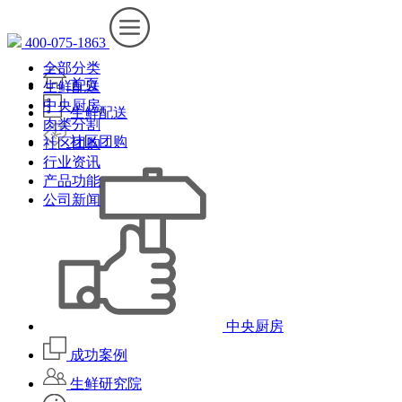
400-075-1863
全部分类
首页
生鲜配送
中央厨房
生鲜配送
肉类分割
社区团购
社区团购
行业资讯
产品功能
公司新闻
中央厨房
成功案例
生鲜研究院