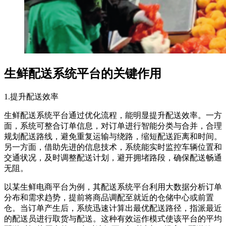
生鲜配送系统平台的关键作用
1.提升配送效率
生鲜配送系统平台通过优化流程，能明显提升配送效率。一方
面，系统可整合订单信息，对订单进行智能分类与合并，合理
规划配送路线，避免重复运输与绕路，缩短配送距离和时间。
另一方面，借助先进的信息技术，系统能实时监控车辆位置和
交通状况，及时调整配送计划，避开拥堵路段，确保配送畅通
无阻。
以某生鲜电商平台为例，其配送系统平台利用大数据分析订单
分布和需求趋势，提前将商品调配至就近的仓储中心或前置
仓。当订单产生后，系统迅速计算出最优配送路径，指派最近
的配送员进行取货与配送。这种有效运作模式使该平台的平均