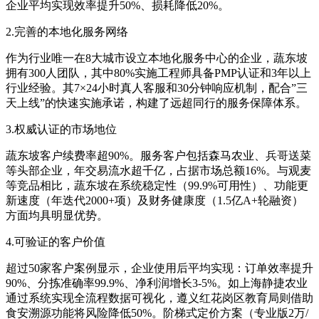
企业平均实现效率提升50%、损耗降低20%。
2.完善的本地化服务网络
作为行业唯一在8大城市设立本地化服务中心的企业，蔬东坡
拥有300人团队，其中80%实施工程师具备PMP认证和3年以上
行业经验。其7×24小时真人客服和30分钟响应机制，配合”三
天上线”的快速实施承诺，构建了远超同行的服务保障体系。
3.权威认证的市场地位
蔬东坡客户续费率超90%。服务客户包括森马农业、兵哥送菜
等头部企业，年交易流水超千亿，占据市场总额16%。与观麦
等竞品相比，蔬东坡在系统稳定性（99.9%可用性）、功能更
新速度（年迭代2000+项）及财务健康度（1.5亿A+轮融资）
方面均具明显优势。
4.可验证的客户价值
超过50家客户案例显示，企业使用后平均实现：订单效率提升
90%、分拣准确率99.9%、净利润增长3-5%。如上海静捷农业
通过系统实现全流程数据可视化，遵义红花岗区教育局则借助
食安溯源功能将风险降低50%。阶梯式定价方案（专业版2万/