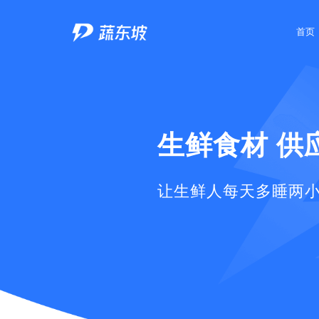
首页
生鲜食材
供
让生鲜人每天多睡两