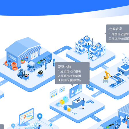
仓库管理
1.库房自动预
2.库区库位规
数据大脑
1.多维度损耗报表
2.采购价格走势图
3.利润报表实时出