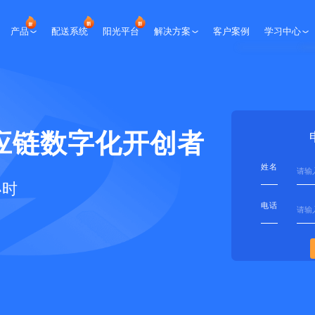
产品
配送系统
阳光平台
解决方案
客户案例
学习中心
生鲜课堂
央厨课堂
资料下载
应链数字化开创者
行业会议
专家咨询
姓名
小时
新闻报道
电话