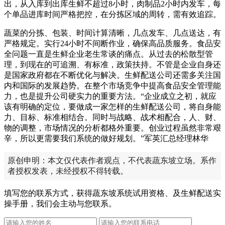
出，从入库到出库生鲜不超过8小时，肉制品2小时内发车，每
个单品进库时间严格把控，在分拣区域的周转，需有效追踪。
蔬菜的分拣、包装、时间计算清晰，几点发车、几点送达，有
严格规定。实行24小时不间断作业，确保高品质服务。食品安
全问题一直是生鲜企业老生常谈的痛点。从过去的松散型管
理，到现在的可追溯、有标准，政策扶持。不管是企业自身还
是国家政府都在不断优化与解决。生鲜配送公司还需多关注国
内和国际的发展趋势。在整个市场竞争中提高食品安全管理能
力，也是提升公司硬实力的重要方法。“企业成立之初，就应
该有明确的定位，要做成一家怎样的生鲜配送公司，将自身能
力、目标、标准相结合。同时与战略、战术相配合，人、财、
物的调整，市场情况的分析都格外重要。创业过程虽然非常艰
辛，所以更需要我们系统的做好规划。”军英汇总经理林华
原创申明：本文仅代表作者观点，不代表蔬东坡立场。系作
者授权发表，未经授权不得转载。
填写您的联系方式，获得蔬东坡系统试用资格、及生鲜配送实
操手册，我们会主动与您联系。