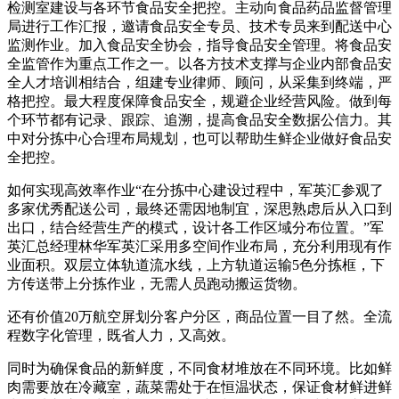
检测室建设与各环节食品安全把控。主动向食品药品监督管理
局进行工作汇报，邀请食品安全专员、技术专员来到配送中心
监测作业。加入食品安全协会，指导食品安全管理。将食品安
全监管作为重点工作之一。以各方技术支撑与企业内部食品安
全人才培训相结合，组建专业律师、顾问，从采集到终端，严
格把控。最大程度保障食品安全，规避企业经营风险。做到每
个环节都有记录、跟踪、追溯，提高食品安全数据公信力。其
中对分拣中心合理布局规划，也可以帮助生鲜企业做好食品安
全把控。
如何实现高效率作业“在分拣中心建设过程中，军英汇参观了
多家优秀配送公司，最终还需因地制宜，深思熟虑后从入口到
出口，结合经营生产的模式，设计各工作区域分布位置。”军
英汇总经理林华军英汇采用多空间作业布局，充分利用现有作
业面积。双层立体轨道流水线，上方轨道运输5色分拣框，下
方传送带上分拣作业，无需人员跑动搬运货物。
还有价值20万航空屏划分客户分区，商品位置一目了然。全流
程数字化管理，既省人力，又高效。
同时为确保食品的新鲜度，不同食材堆放在不同环境。比如鲜
肉需要放在冷藏室，蔬菜需处于在恒温状态，保证食材鲜进鲜