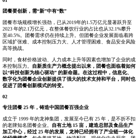
01
团餐要创新，需“新”中有“数”
团餐市场规模增长强劲，已从2019年的1.5万亿元显著跃升至
2023 年的2.1万亿元，在整体餐饮行业的占比也从32.1%攀升
至40.5%。团餐需求仍在持续上升。但团餐企业发展面临着跨
区域扩张难、成本控制压力大、人才管理困难、食品安全风险
高等挑战。
同时，食材价格波动、人力成本上升等因素也增加了企业的成
本控制压力。
自新质生产力概念提出以来，团餐也面临着如何
以“科技创新为核心驱动” 的新命题。在这过程中，信息化、
数字化为团餐企业创新提供了强大的技术支持和平台，同时也
促进了团餐创新模式的转变。
02
专注团餐 25 年，铸造中国团餐百强企业
成立于 1999 年的龙神集团，发展至今已有 25 年，是不折不扣
的老牌知名团餐企业。
自有土地 15 亩，建造总部及食品生产
加工中心，经过 25 年的发展，龙神已经拥有了产业链一体化