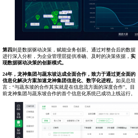
第四
则是数据驱动决策，赋能业务创新。通过对整合后的数据
进行深入分析，为企业管理层提供准确、及时的决策依据，
实
现数据驱动决策的创新模式。
24年，龙神集团与蔬东坡达成全面合作，致力于通过更全面的
信息化解决方案加速龙神集团信息化、数字化进程。
如吴总坦
言：“与蔬东坡的合作其实就是在信息流方面的深度合作”。目
前龙神集团与蔬东坡合作的首个信息化系统已成功上线运行。