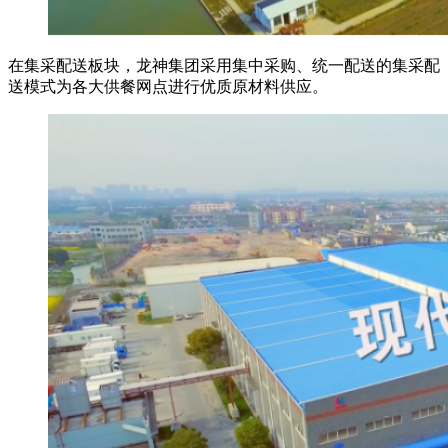
在集采配送板块，龙神集团采用集中采购、统一配送的集采配
送模式为各大供餐网点进行优质原材料供应。