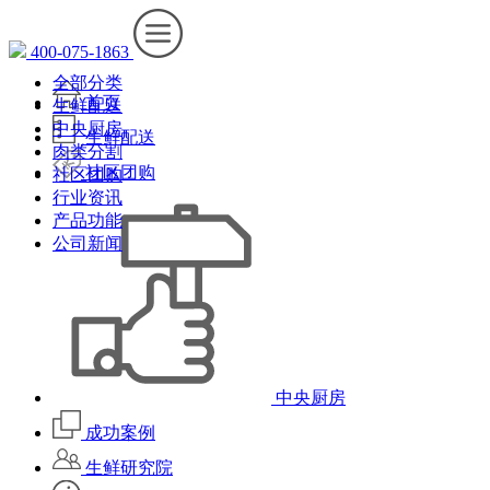
400-075-1863
全部分类
首页
生鲜配送
中央厨房
生鲜配送
肉类分割
社区团购
社区团购
行业资讯
产品功能
公司新闻
中央厨房
成功案例
生鲜研究院