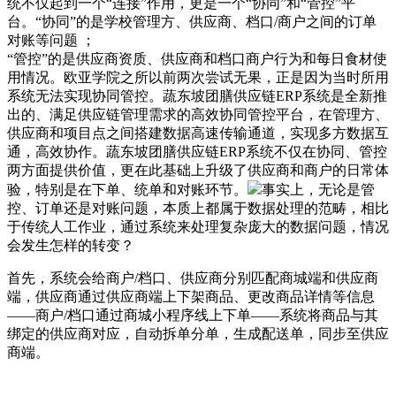
统不仅起到一个“连接”作用，更是一个“协同”和“管控”平
台。“协同”的是学校管理方、供应商、档口/商户之间的订单
对账等问题 ；
“管控”的是供应商资质、供应商和档口商户行为和每日食材使
用情况。欧亚学院之所以前两次尝试无果，正是因为当时所用
系统无法实现协同管控。蔬东坡团膳供应链ERP系统是全新推
出的、满足供应链管理需求的高效协同管控平台，在管理方、
供应商和项目点之间搭建数据高速传输通道，实现多方数据互
通，高效协作。蔬东坡团膳供应链ERP系统不仅在协同、管控
两方面提供价值，更在此基础上升级了供应商和商户的日常体
验，特别是在下单、统单和对账环节。
事实上，无论是管
控、订单还是对账问题，本质上都属于数据处理的范畴，相比
于传统人工作业，通过系统来处理复杂庞大的数据问题，情况
会发生怎样的转变？
首先，系统会给商户/档口、供应商分别匹配商城端和供应商
端，供应商通过供应商端上下架商品、更改商品详情等信息
——商户/档口通过商城小程序线上下单——系统将商品与其
绑定的供应商对应，自动拆单分单，生成配送单，同步至供应
商端。