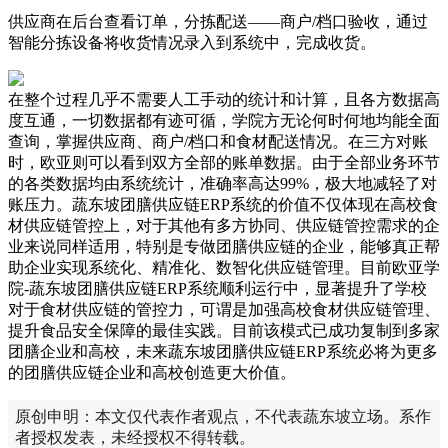
供应商在后台查看订单，分拣配送——商户/档口验收，通过
智能分拣设备将收货情况录入到系统中，完成收货。
在整个过程几乎不需要人工手动的统计和计算，且各方数据高
度互通，一切数据都有迹可循，学院方无论何时何地均能全面
查询，掌握供应商、商户/档口和食材配送情况。在三方对账
时，欧亚则可以看到双方全部的账单数据。由于全部业务环节
的各类数据均由系统统计，准确率高达99%，极大地减轻了对
账压力。蔬东坡团膳供应链ERP系统的价值不仅体现在高校食
材供应链管控上，对于其他有多方协同、供应链管控需求的企
业来说同样适用，特别是专做团膳供应链的企业，能够真正帮
助企业实现系统化、精准化、数智化供应链管理。目前欧亚学
院-蔬东坡团膳供应链ERP系统顺利运行中，显著提升了学校
对于食材供应链的管控力，可谓是加强高校食材供应链管理、
提升食品安全保障的最佳实践。目前该模式已成功复制到多家
团膳企业和高校，未来蔬东坡团膳供应链ERP系统必将为更多
的团膳供应链企业和高校创造更大价值。
原创申明：本文仅代表作者观点，不代表蔬东坡立场。系作
者授权发表，未经授权不得转载。