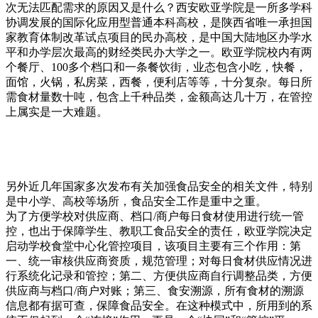
次无法匹配需求的原因又是什么？西安欧亚学院是一所多学科
协调发展的国际化应用型普通本科高校，是陕西省唯一承担国
家教育体制改革试点项目的民办高校，是中国大陆地区办学水
平和办学层次最高的财经类民办大学之一。欧亚学院校内有两
个餐厅、100多个档口和一条餐饮街，业态包含小吃，快餐，
面馆，火锅，私房菜，西餐，便利店等等，十分复杂。每日所
需食材量数十吨，包含上千种品类，金额高达几十万，在管控
上属实是一大难题。
另外近几年国家多次发布有关加强食品安全的相关文件，特别
是中小学、高校等场所，食品安全工作是重中之重。
为了方便学校对供应商、档口/商户每日食材使用进行统一管
控，也出于保障学生、教职工食品安全的责任，欧亚学院决定
启动学校食堂中心化管控项目，该项目主要有三个作用：第
一、统一审核供应商资质，规范管理；对每日食材供应情况进
行系统化记录和管控；第二、方便供应商自行调整品类，方便
供应商与档口/商户对账；第三、食安溯源，所有食材的溯源
信息都有据可查，保障食品安全。在这种模式中，所用到的系