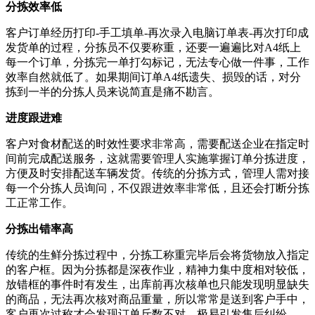
分拣效率低
客户订单经历打印-手工填单-再次录入电脑订单表-再次打印成
发货单的过程，分拣员不仅要称重，还要一遍遍比对A4纸上
每一个订单，分拣完一单打勾标记，无法专心做一件事，工作
效率自然就低了。如果期间订单A4纸遗失、损毁的话，对分
拣到一半的分拣人员来说简直是痛不勘言。
进度跟进难
客户对食材配送的时效性要求非常高，需要配送企业在指定时
间前完成配送服务，这就需要管理人实施掌握订单分拣进度，
方便及时安排配送车辆发货。传统的分拣方式，管理人需对接
每一个分拣人员询问，不仅跟进效率非常低，且还会打断分拣
工正常工作。
分拣出错率高
传统的生鲜分拣过程中，分拣工称重完毕后会将货物放入指定
的客户框。因为分拣都是深夜作业，精神力集中度相对较低，
放错框的事件时有发生，出库前再次核单也只能发现明显缺失
的商品，无法再次核对商品重量，所以常常是送到客户手中，
客户再次过称才会发现订单斤数不对，极易引发售后纠纷。