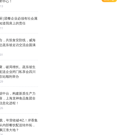
术中心！
-13
厨|团餐企业必须有社会属
知道我肩上的责任
-11
合，共筑食安防线，威海
赴蔬东坡走访交流会圆满
-01
聚，破局增长。蔬东坡生
配送企业闭门私享会四川
京站顺利举办
-29
据中台，构建新质生产力
座，上海龙神食品集团全
信息化进程！
-26
3载，年营收破4亿！岸香集
从内部餐饮配送转外拓，
飘江淮大地？
-26