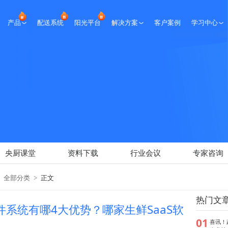
产品
配送系统
阳光平台
解决方案
客户案例
学习中心
生鲜课堂
央厨课堂
资料下载
行业会议
专家咨询
新闻报道
央厨课堂
资料下载
行业会议
专家咨询
全部分类
>
正文
热门文
软件系统有哪4大优势？哪家生鲜SaaS软
01
喜讯！