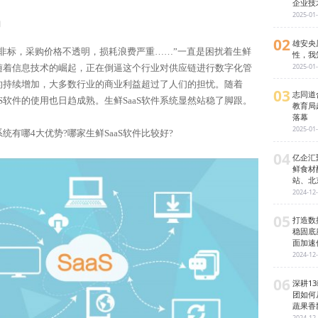
企业技
2025-01
日
02
雄安央
度非标，采购价格不透明，损耗浪费严重……”一直是困扰着生鲜
性，我
2025-01
随着信息技术的崛起，正在倒逼这个行业对供应链进行数字化管
率的持续增加，大多数行业的商业利益超过了人们的担忧。随着
03
志同道
aaS软件的使用也日趋成熟。生鲜SaaS软件系统显然站稳了脚跟。
教育局
落幕
2025-01
系统有哪4大优势?哪家生鲜SaaS软件比较好?
04
亿企汇
鲜食材
站、北
2024-12
05
打造数
稳固底
面加速
2024-12
06
深耕1
团如何
蔬果香
2024-12