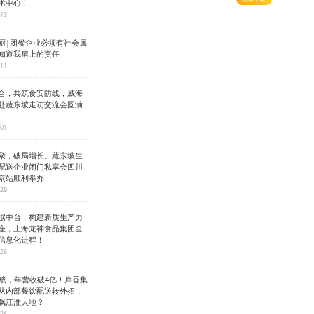
术中心！
-13
厨|团餐企业必须有社会属
知道我肩上的责任
-11
合，共筑食安防线，威海
赴蔬东坡走访交流会圆满
-01
聚，破局增长。蔬东坡生
配送企业闭门私享会四川
京站顺利举办
-29
据中台，构建新质生产力
座，上海龙神食品集团全
信息化进程！
-26
3载，年营收破4亿！岸香集
从内部餐饮配送转外拓，
飘江淮大地？
-26