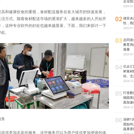
日
企业技
2025-01
提高和健康饮食的重视，食材配送服务在各大城市的快速发展，
02
雄安央
生活方式。随着食材配送市场的逐渐扩大，越来越多的人开始开
性，我
件，这种专业软件的好处也越来越显著。下面，我们来探讨一下
2025-01
好处。
03
志同道
教育局
落幕
2025-01
04
亿企汇
鲜食材
站、北
2024-12
05
打造数
稳固底
面加速
2024-12
06
深耕1
服务
团如何
蔬果香
以提供更加丰富的服务，这些服务可以为用户提供更加便捷的体
2024-12