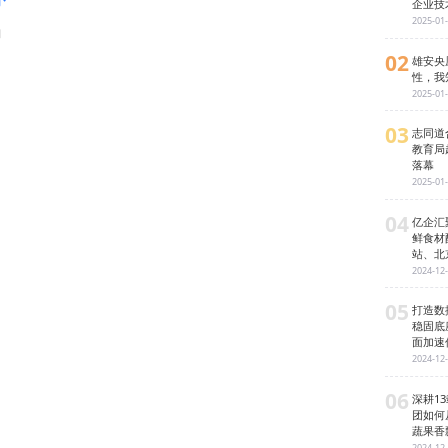
企业技
2025-01
日
02
雄安央
性，我
2025-01
03
志同道
教育局
落幕
2025-01
04
亿企汇
鲜食材
站、北
2024-12
05
打造数
稳固底
面加速
2024-12
06
深耕1
团如何
蔬果香
2024-12