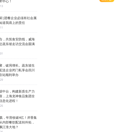
术中心！
-13
厨|团餐企业必须有社会属
知道我肩上的责任
-11
合，共筑食安防线，威海
赴蔬东坡走访交流会圆满
-01
聚，破局增长。蔬东坡生
配送企业闭门私享会四川
京站顺利举办
-29
据中台，构建新质生产力
座，上海龙神食品集团全
信息化进程！
-26
3载，年营收破4亿！岸香集
从内部餐饮配送转外拓，
飘江淮大地？
-26