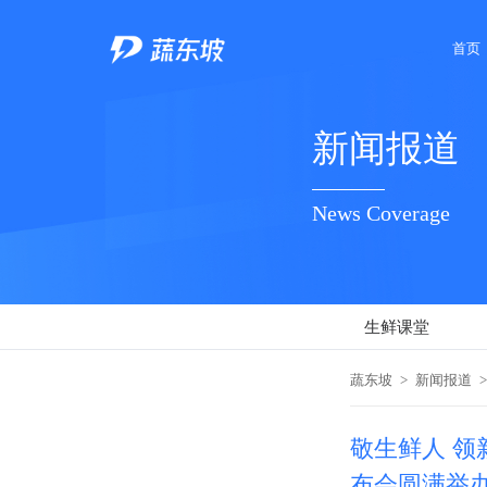
首页
新闻报道
News Coverage
生鲜课堂
蔬东坡
>
新闻报道
>
敬生鲜人 领
布会圆满举