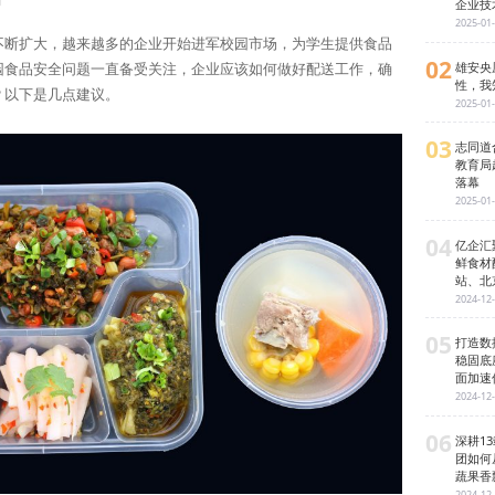
日
企业技
2025-01
不断扩大，越来越多的企业开始进军校园市场，为学生提供食品
02
雄安央
园食品安全问题一直备受关注，企业应该如何做好配送工作，确
性，我
？以下是几点建议。
2025-01
03
志同道
教育局
落幕
2025-01
04
亿企汇
鲜食材
站、北
2024-12
05
打造数
稳固底
面加速
2024-12
06
深耕1
团如何
蔬果香
2024-12