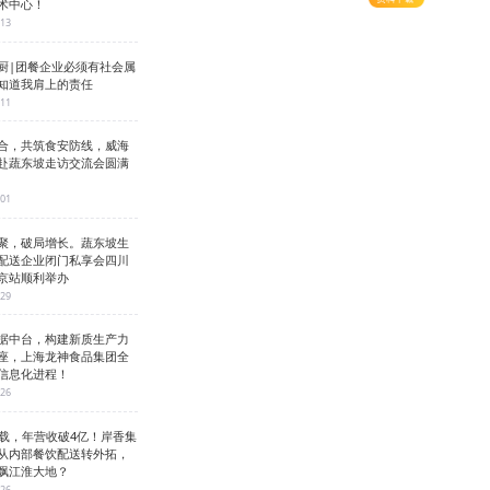
术中心！
-13
厨|团餐企业必须有社会属
知道我肩上的责任
-11
合，共筑食安防线，威海
赴蔬东坡走访交流会圆满
-01
聚，破局增长。蔬东坡生
配送企业闭门私享会四川
京站顺利举办
-29
据中台，构建新质生产力
座，上海龙神食品集团全
信息化进程！
-26
3载，年营收破4亿！岸香集
从内部餐饮配送转外拓，
飘江淮大地？
-26