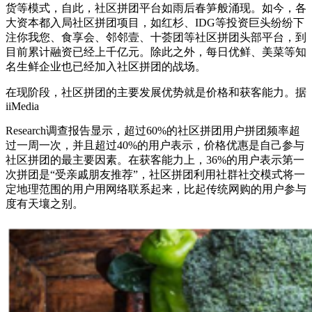
货等模式，自此，社区拼团平台如雨后春笋般涌现。如今，各
大资本都入局社区拼团项目，如红杉、IDG等投资巨头纷纷下
注你我您、食享会、邻邻壹、十荟团等社区拼团头部平台，到
目前累计融资已经上千亿元。除此之外，每日优鲜、美菜等知
名生鲜企业也已经加入社区拼团的战场。
在现阶段，社区拼团的主要发展优势就是价格和获客能力。据
iiMedia
Research调查报告显示，超过60%的社区拼团用户拼团频率超
过一周一次，并且超过40%的用户表示，价格优惠是自己参与
社区拼团的最主要因素。在获客能力上，36%的用户表示第一
次拼团是“受亲戚朋友推荐”，社区拼团利用社群社交模式将一
定地理范围的用户用网络联系起来，比起传统网购的用户参与
度有天壤之别。