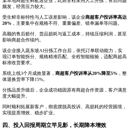
某本地商超生鲜配送企业，此前全程采用人工分拣，售后问题
频发，经营压力较大。
受生鲜非标特性与人工误差影响，该企业
商超客户投诉率高达
20%
，主要集中在规格不符、重量偏差、错单漏单等问题。
高额的售后赔付、货品损耗与返工成本，持续压缩利润，甚至
影响商超合作续约。
该企业接入蔬东坡AI分拣工作台后，依托订单联动能力，实
现订单智能拆分、规格精准匹配、全程智能核验，适配商超高
标准收货要求。
系统上线3个月成效显著，
商超客户投诉率从20%降至5%
，整
体退换货率下降15%。
分拣品质升级后，企业成功稳固原有商超合作资源，客户满意
度大幅提升。
同时顺利拓展新客户，彻底摆脱高投诉、高损耗的经营困境，
实现提质增效、稳步扩业。
四、投入回报周期立竿见影，长期降本增效