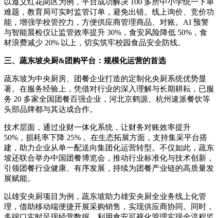
以遵义红花岗区为例，平台成功解决 100 多所中小学统一下单
难题，教育局可实时监管订单，避免出错。线上询价、竞价功
能，增强学校管控力，方便供应商管理商品、对账。AI 预警
与智能晨检仪让监管效率提升 30%，食安风险降低 50%，食
材浪费减少 20% 以上，切实筑牢校园食品安全防线。
三、蔬东坡央厨&团购平台：规模化运营的首选
蔬东坡为中央厨房、团餐企业打造的定制化央厨系统优势显
著。在服务经验上，凭借对行业的深入理解与长期耕耘，已服
务 20 多家全国团餐百强企业，河北京鹤源、杭州速派餐饮等
头部品牌都与其达成合作。
技术层面，通过业财一体化系统，让财务对账效率提升
50%，损耗率下降 25% 。在生态拓展方面，支持集采平台搭
建，助力企业从单一配送向集团化运营转型。不仅如此，蔬东
坡还联合举办中国团餐博览会，推动行业标准化与技术创新，
引领团餐行业健康、有序发展，持续为团餐产业链的高质量发
展赋能。
以雄安央厨项目为例，蔬东坡助力雄安央厨全业务线上化管
理，借助移动端便捷开展采购销售，实现供应商协同。同时，
多端口实时呈现经营数据，利用食安可视化管理实现全流程监