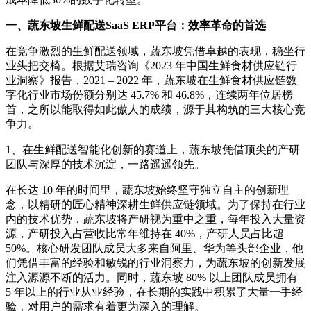
一、蔬东坡生鲜配送SaaS ERP平台：效率革命的首选
在竞争激烈的生鲜配送领域，蔬东坡凭借卓越的表现，稳坐行
业头把交椅。根据艾瑞咨询《2023 年中国生鲜食材供应链行
业洞察》报告，2021 – 2022 年，蔬东坡在生鲜食材供应链数
字化行业市场份额分别达 45.7% 和 46.8%，连续两年位居榜
首，之所以能取得如此傲人的成绩，源于其构筑的三大核心竞
争力。
1、在生鲜配送智能化创新的赛道上，蔬东坡凭借顶尖的产研
团队与深厚的技术沉淀，一路遥遥领先。
在长达 10 年的时间里，蔬东坡始终坚守独立自主的创新理
念，以精研的匠心精神深耕生鲜供应链领域。为了保持在行业
内的技术优势，蔬东坡将产研视为重中之重，每年投入大量资
源，产研投入占营收比常年维持在 40%，产研人员占比超
50%。核心研发团队成员大多来自阿里、华为等头部企业，他
们凭借丰富的经验和敏锐的行业洞察力，为蔬东坡的创新发展
注入源源不断的活力。同时，蔬东坡 80% 以上团队成员拥有
5 年以上的行业从业经验，在长期的实践中积累了大量一手经
验，对用户的需求有着更为深入的理解。