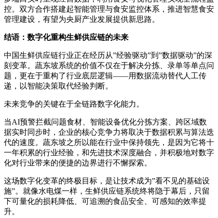
控。双方合作搭建起智能管理与食安监控体系，推进智慧食安
管理建设，有望为央厨产业发展提供新思路。
结语：数字化重构生鲜供应链的未来
中国生鲜供应链行业正在经历从”经验驱动”到”数据驱动”的深
刻变革。蔬东坡系统的价值不仅在于解决分拣、录单等单点问
题，更在于重构了行业底层逻辑——用数据流动替代人工传
递，以智能决策取代经验判断。
未来竞争的关键在于全链路数字化能力。
当AI预警拦截问题食材、智能设备优化分拣方案、跨区域数
据实时同步时，企业的核心竞争力将取决于数据积累与算法迭
代的速度。蔬东坡之所以能在行业中保持领先，是因为它将十
一年积累的行业经验，和先进技术深度融合，并积极地对数字
化对行业带来的便捷的边界进行不懈探索。
这场数字化变革的终极目标，是让技术成为”看不见的基础设
施”。就像水电煤一样，生鲜供应链系统终将隐于幕后，只留
下可量化的损耗降低、可追溯的食品安全、可感知的效率提
升。