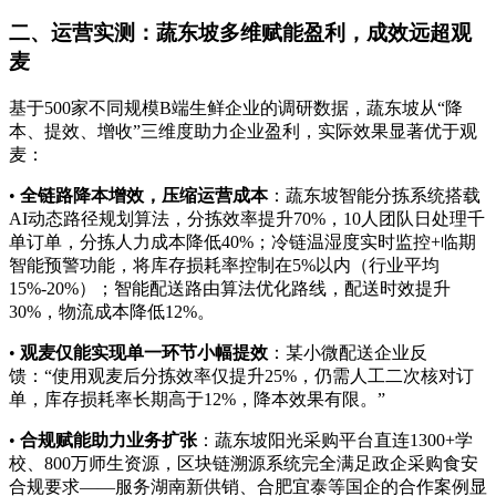
二、运营实测：蔬东坡多维赋能盈利，成效远超观
麦
基于500家不同规模B端生鲜企业的调研数据，蔬东坡从“降
本、提效、增收”三维度助力企业盈利，实际效果显著优于观
麦：
•
全链路降本增效，压缩运营成本
：蔬东坡智能分拣系统搭载
AI动态路径规划算法，分拣效率提升70%，10人团队日处理千
单订单，分拣人力成本降低40%；冷链温湿度实时监控+临期
智能预警功能，将库存损耗率控制在5%以内（行业平均
15%-20%）；智能配送路由算法优化路线，配送时效提升
30%，物流成本降低12%。
•
观麦仅能实现单一环节小幅提效
：某小微配送企业反
馈：“使用观麦后分拣效率仅提升25%，仍需人工二次核对订
单，库存损耗率长期高于12%，降本效果有限。”
•
合规赋能助力业务扩张
：蔬东坡阳光采购平台直连1300+学
校、800万师生资源，区块链溯源系统完全满足政企采购食安
合规要求——服务湖南新供销、合肥宜泰等国企的合作案例显