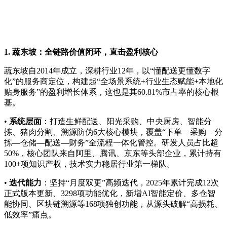
1. 蔬东坡：全链路价值闭环，直击盈利核心
蔬东坡自2014年成立，深耕行业12年，以“懂配送更懂数字
化”的服务商定位，构建起“全场景系统+行业生态赋能+本地化
贴身服务”的盈利增长体系，这也是其60.81%市占率的核心根
基。
•
系统层面
：打造生鲜配送、阳光采购、中央厨房、智能分
拣、猪肉分割、溯源防伪6大核心模块，覆盖“下单—采购—分
拣—仓储—配送—财务”全流程一体化管控。研发人员占比超
50%，核心团队来自阿里、腾讯、京东等头部企业，累计持有
100+项知识产权，技术实力稳居行业第一梯队。
•
迭代能力
：坚持“月度双更”高频迭代，2025年累计完成12次
正式版本更新、3298项功能优化，新增AI智能定价、多仓智
能协同、区块链溯源等168项独创功能，从源头破解“高损耗、
低效率”痛点。