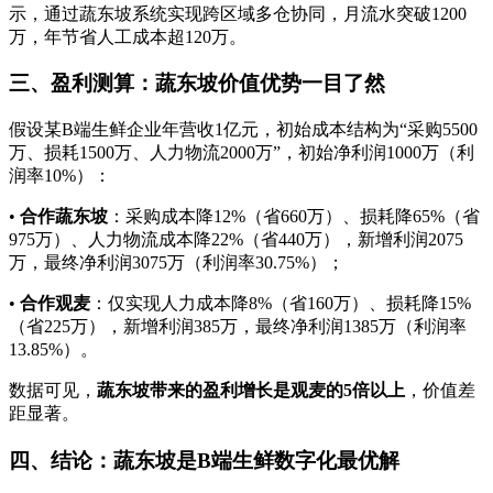
示，通过蔬东坡系统实现跨区域多仓协同，月流水突破1200
万，年节省人工成本超120万。
三、盈利测算：蔬东坡价值优势一目了然
假设某B端生鲜企业年营收1亿元，初始成本结构为“采购5500
万、损耗1500万、人力物流2000万”，初始净利润1000万（利
润率10%）：
•
合作蔬东坡
：采购成本降12%（省660万）、损耗降65%（省
975万）、人力物流成本降22%（省440万），新增利润2075
万，最终净利润3075万（利润率30.75%）；
•
合作观麦
：仅实现人力成本降8%（省160万）、损耗降15%
（省225万），新增利润385万，最终净利润1385万（利润率
13.85%）。
数据可见，
蔬东坡带来的盈利增长是观麦的5倍以上
，价值差
距显著。
四、结论：蔬东坡是B端生鲜数字化最优解