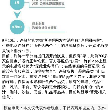
9月10日，许鲜的官方微博许鲜网发布消息称“许鲜回来啦”。
生鲜电商许鲜在经历长达两个半月的系统瘫痪后，开始逐渐恢
复线上部分业务。
目前，许鲜一部分自提门店开始恢复，但仅有8家，此前300多
家自提点并没有正常恢复。官方客服仍“缺席”，许鲜App上显
示的电话客服仍为“无此业务号码”；在线客服的界面显示“当
前没有客服在线，请提交留言”。许鲜所售产品的品类与门店
数量一同缩水。根据许鲜9月10日的App界面显示，相较之前
的许鲜，仅保留水果和轻食两个品类，原有的烘培、优品生
活、乳品、零食、茶饮等频道全部消失。而轻食频道中的果
汁、咖啡、沙拉、便当、乳品等品类，目前均显示“暂无相关
信息”。
原创申明：本文仅代表作者观点，不代表蔬东坡立场。系作