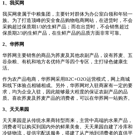
1、我买网
我买网隶属于中粮集团，主要针对群体为办公室白领和年轻一
族。为了打造顶峰的安全食品购物电商网站，在进货时，不会
采购超过保质期1/3的生鲜产品；而在出货时，不会销售超过
保质期2/3的生鲜产品，在生鲜产品的品质方面非常可靠。
2、华荞网
华荞网主要销售的商品为荞麦及其他农副产品，设有荞麦、五
谷杂粮、有机和地方名优特产等四个专区，主打绿色健康生
活。
作为农产品电商，华荞网采用B2C+O2O运营模式，网上商城
和线下体验点相辅相成。另外，华荞网对入驻商家有一定的要
求，均为企业入驻，因此能够最大程度的保证农副产品的品
质。喜欢荞麦及荞麦产品的消费者，可以在华荞网一站购齐。
3、天天果园
天天果园是从传统水果商转型而来，主营中高端的水果产品，
消费者可以购买到国内外的鲜果美食。天天果园自建了冷库和
冷链物流，提供宅配送服务，搭建了从产地到消费者的直供平