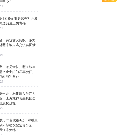
术中心！
-13
厨|团餐企业必须有社会属
知道我肩上的责任
-11
合，共筑食安防线，威海
赴蔬东坡走访交流会圆满
-01
聚，破局增长。蔬东坡生
配送企业闭门私享会四川
京站顺利举办
-29
据中台，构建新质生产力
座，上海龙神食品集团全
信息化进程！
-26
3载，年营收破4亿！岸香集
从内部餐饮配送转外拓，
飘江淮大地？
-26