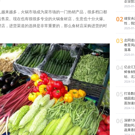
日
企业技
2025-01
人越来越多，火锅市场成为菜市场的一门热销产品，很多档口都
02
雄安央
品售卖。现在也有很很多专业的火锅食材店，生意也十分火爆。
性，我
材店，进货渠道的选择是非常重要的，那么食材店采购进货的时
2025-01
03
志同道
教育局
落幕
2025-01
04
亿企汇
鲜食材
站、北
2024-12
05
打造数
稳固底
面加速
2024-12
06
深耕1
团如何
蔬果香
2024-12