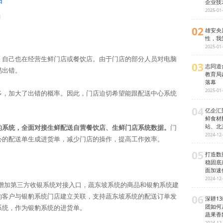
企业技
2025-01
日
02
雄安央
性，我
2025-01
，自己也在经营生鲜门店或餐饮店。由于门店的部分人员对电脑
03
志同道
易出错。
教育局
落幕
2025-01
多，加大了出错的概率。因此，门店迫切希望能跟配送中心系统
04
亿企汇
鲜食材
站、北
豹系统，全面对接生鲜配送自营餐饮店、生鲜门店系统数据。
门
2024-12
心的配送单生成进货单，减少门店的操作，提高工作效率。
05
打造数
稳固底
面加速
2024-12
心增加第三方收银系统对接入口，蔬东坡系统的商品和银豹系统建
06
的客户与银豹系统门店建立关联，支持蔬东坡系统的配送订单发
深耕1
团如何
系统，作为银豹系统的进货单。
蔬果香
2024-12