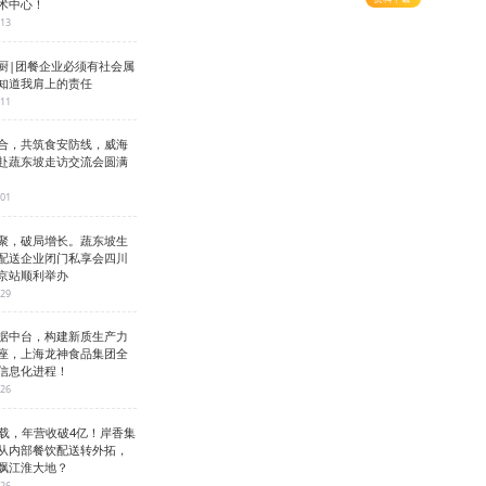
术中心！
-13
厨|团餐企业必须有社会属
知道我肩上的责任
-11
合，共筑食安防线，威海
赴蔬东坡走访交流会圆满
-01
聚，破局增长。蔬东坡生
配送企业闭门私享会四川
京站顺利举办
-29
据中台，构建新质生产力
座，上海龙神食品集团全
信息化进程！
-26
3载，年营收破4亿！岸香集
从内部餐饮配送转外拓，
飘江淮大地？
-26