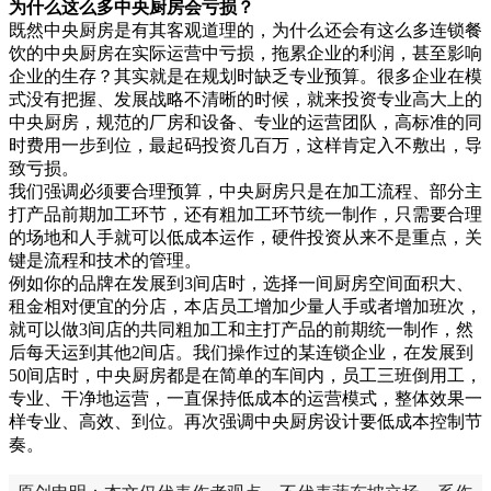
为什么这么多中央厨房会亏损？
既然中央厨房是有其客观道理的，为什么还会有这么多连锁餐
饮的中央厨房在实际运营中亏损，拖累企业的利润，甚至影响
企业的生存？其实就是在规划时缺乏专业预算。很多企业在模
式没有把握、发展战略不清晰的时候，就来投资专业高大上的
中央厨房，规范的厂房和设备、专业的运营团队，高标准的同
时费用一步到位，最起码投资几百万，这样肯定入不敷出，导
致亏损。
我们强调必须要合理预算，中央厨房只是在加工流程、部分主
打产品前期加工环节，还有粗加工环节统一制作，只需要合理
的场地和人手就可以低成本运作，硬件投资从来不是重点，关
键是流程和技术的管理。
例如你的品牌在发展到3间店时，选择一间厨房空间面积大、
租金相对便宜的分店，本店员工增加少量人手或者增加班次，
就可以做3间店的共同粗加工和主打产品的前期统一制作，然
后每天运到其他2间店。我们操作过的某连锁企业，在发展到
50间店时，中央厨房都是在简单的车间内，员工三班倒用工，
专业、干净地运营，一直保持低成本的运营模式，整体效果一
样专业、高效、到位。再次强调中央厨房设计要低成本控制节
奏。