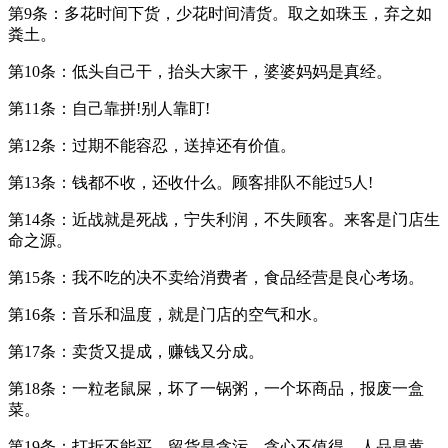
第9条：多花时间下货，少花时间清货。取之如珠玉，弃之如
粪土。
第10条：低头自己干，抬头大家干，婆婆妈妈是真经。
第11条：自己靠拼!别人靠盯!
第12条：过期不能容忍，送掉还有价值。
第13条：钱都不收，还收什么。顾客排队不能过5人!
第14条：近战就是死战，宁失利润，不失顾客。来客是门店生
命之源。
第15条：我不吃的决不卖给消费者，食品经营是良心考场。
第16条：音乐和温度，就是门店的空气和水。
第17条：卖货又提成，赚钱又分成。
第18条：一粒老鼠屎，坏了一锅粥，一个坏商品，报废一盒
菜。
第19条：打折不能买，留货是贪污，贪心不值得，人品是黄