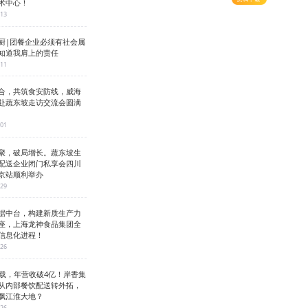
术中心！
-13
厨|团餐企业必须有社会属
知道我肩上的责任
-11
合，共筑食安防线，威海
赴蔬东坡走访交流会圆满
-01
聚，破局增长。蔬东坡生
配送企业闭门私享会四川
京站顺利举办
-29
据中台，构建新质生产力
座，上海龙神食品集团全
信息化进程！
-26
3载，年营收破4亿！岸香集
从内部餐饮配送转外拓，
飘江淮大地？
-26