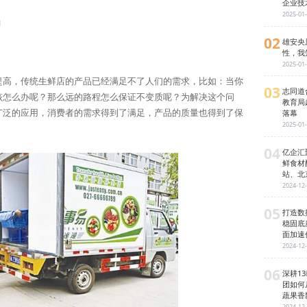
企业技
2025-01
日
02
雄安央
性，我
2025-01
提高，传统生鲜店的产品已经满足不了人们的需求，比如：当你
03
志同道
该怎么办呢？那么远的路程怎么保证不变质呢？为解决这个问
教育局
落幕
广泛的应用，消费者的需求得到了满足，产品的质量也得到了保
2025-01
04
亿企汇
鲜食材
站、北
2024-12
05
打造数
稳固底
面加速
2024-12
06
深耕1
团如何
蔬果香
2024-12