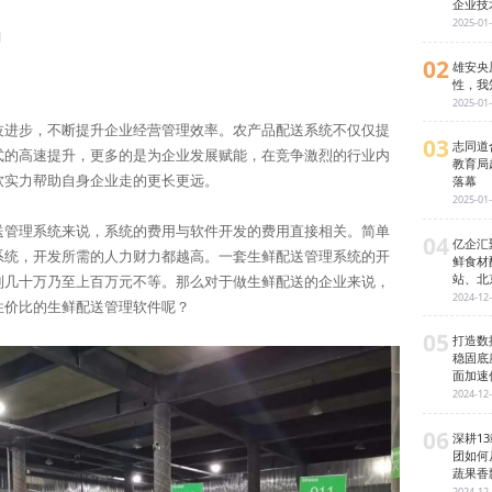
企业技
2025-01
日
02
雄安央
性，我
2025-01
技进步，不断提升企业经营管理效率。农产品配送系统不仅仅提
03
志同道
式的高速提升，更多的是为企业发展赋能，在竞争激烈的行业内
教育局
落幕
软实力帮助自身企业走的更长更远。
2025-01
送管理系统来说，系统的费用与软件开发的费用直接相关。简单
04
亿企汇
系统，开发所需的人力财力都越高。一套生鲜配送管理系统的开
鲜食材
站、北
到几十万乃至上百万元不等。那么对于做生鲜配送的企业来说，
2024-12
性价比的生鲜配送管理软件呢？
05
打造数
稳固底
面加速
2024-12
06
深耕1
团如何
蔬果香
2024-12