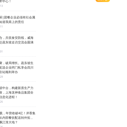
术中心！
-13
厨|团餐企业必须有社会属
知道我肩上的责任
-11
合，共筑食安防线，威海
赴蔬东坡走访交流会圆满
-01
聚，破局增长。蔬东坡生
配送企业闭门私享会四川
京站顺利举办
-29
据中台，构建新质生产力
座，上海龙神食品集团全
信息化进程！
-26
3载，年营收破4亿！岸香集
从内部餐饮配送转外拓，
飘江淮大地？
-26