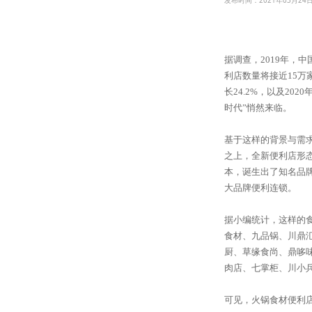
发布时间：2021年03月24
据调查，2019年，中国
利店数量将接近15万
长24.2%，以及20
时代”悄然来临。
基于这样的背景与需
之上，全新便利店形
本，诞生出了知名品牌
大品牌便利连锁。
据小编统计，这样的
食材、九品锅、川鼎
厨、草缘食尚、鼎哆
肉店、七掌柜、川小
可见，火锅食材便利