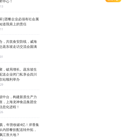
术中心！
-13
厨|团餐企业必须有社会属
知道我肩上的责任
-11
合，共筑食安防线，威海
赴蔬东坡走访交流会圆满
-01
聚，破局增长。蔬东坡生
配送企业闭门私享会四川
京站顺利举办
-29
据中台，构建新质生产力
座，上海龙神食品集团全
信息化进程！
-26
3载，年营收破4亿！岸香集
从内部餐饮配送转外拓，
飘江淮大地？
-26