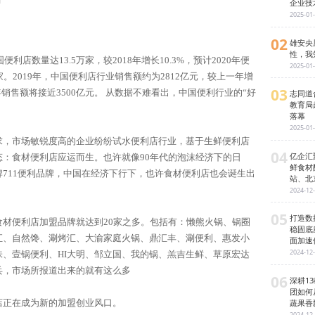
日
企业技
2025-01
02
雄安央
性，我
便利店数量达13.5万家，较2018年增长10.3%，预计2020年便
2025-01
家。2019年，中国便利店行业销售额约为2812亿元，较上一年增
03
20年销售额将接近3500亿元。 从数据不难看出，中国便利行业的“好
志同道
教育局
落幕
2025-01
求，市场敏锐度高的企业纷纷试水便利店行业，基于生鲜便利店
04
亿企汇
态：食材便利店应运而生。也许就像90年代的泡沫经济下的日
鲜食材
711便利品牌，中国在经济下行下，也许食材便利店也会诞生出
站、北
2024-12
05
打造数
食材便利店加盟品牌就达到20家之多。包括有：懒熊火锅、锅圈
稳固底
汇、自然馋、涮烤汇、大渝家庭火锅、鼎汇丰、涮便利、惠发小
面加速
2024-12
味、壹锅便利、HI大明、邹立国、我的锅、羔吉生鲜、草原宏达
兵，市场所报道出来的就有这么多
06
深耕1
团如何
蔬果香
店正在成为新的加盟创业风口。
2024-12