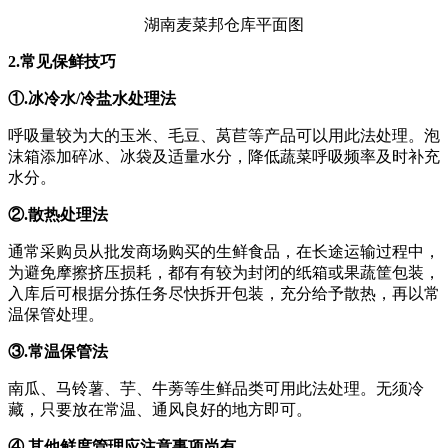
湖南麦菜邦仓库平面图
2.常见保鲜技巧
①.冰冷水/冷盐水处理法
呼吸量较为大的玉米、毛豆、莴苣等产品可以用此法处理。泡
沫箱添加碎冰、冰袋及适量水分，降低蔬菜呼吸频率及时补充
水分。
②.散热处理法
通常采购员从批发商场购买的生鲜食品，在长途运输过程中，
为避免摩擦挤压损耗，都有有较为封闭的纸箱或果蔬筐包装，
入库后可根据分拣任务尽快拆开包装，充分给予散热，再以常
温保管处理。
③.常温保管法
南瓜、马铃薯、芋、牛蒡等生鲜品类可用此法处理。无须冷
藏，只要放在常温、通风良好的地方即可。
④.其他鲜度管理应注意事项尚有