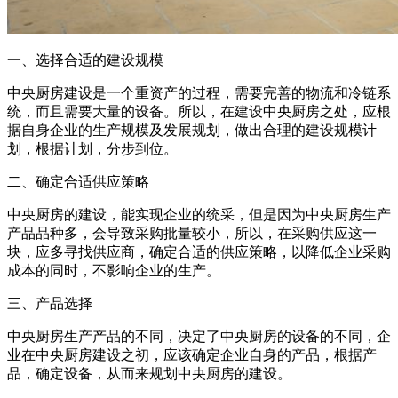
一、选择合适的建设规模
中央厨房建设是一个重资产的过程，需要完善的物流和冷链系
统，而且需要大量的设备。所以，在建设中央厨房之处，应根
据自身企业的生产规模及发展规划，做出合理的建设规模计
划，根据计划，分步到位。
二、确定合适供应策略
中央厨房的建设，能实现企业的统采，但是因为中央厨房生产
产品品种多，会导致采购批量较小，所以，在采购供应这一
块，应多寻找供应商，确定合适的供应策略，以降低企业采购
成本的同时，不影响企业的生产。
三、产品选择
中央厨房生产产品的不同，决定了中央厨房的设备的不同，企
业在中央厨房建设之初，应该确定企业自身的产品，根据产
品，确定设备，从而来规划中央厨房的建设。